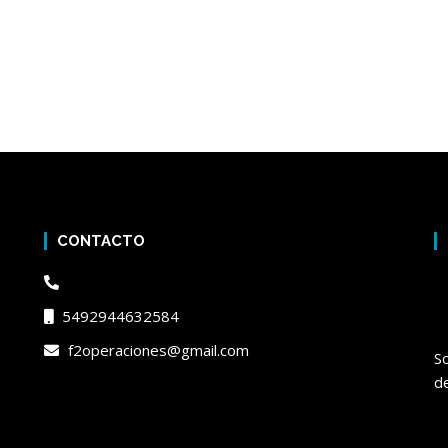
CONTACTO
5492944632584
f2operaciones@gmail.com
S
de